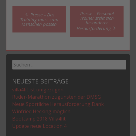
Post
Presse – Personal
Presse – Das
Trainer stellt sich
Training muss zum
besonderer
Menschen passen
navigation
Herausforderung
Suchen
nach:
NEUESTE BEITRÄGE
villa4fit ist umgezogen
Ruder-Marathon zugunsten der DMSG
Neue Sportliche Herausforderung Dank
Winfried Hecking möglich
Bootcamp 2018 Villa4fit
Update neue Location 4