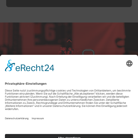
+49 151 281 810 81
Königsstraße 107
41236 Mönchengladbach
info@villa4fit.de