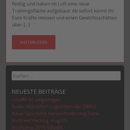
fleißig und haben im Loft eine neue
Trainingsfläche aufgebaut: Ab sofort könnt Ihr
Eure Kräfte messen und einen Gewichtsschlitten
über […]
WEITERLESEN
Suchen
nach:
NEUESTE BEITRÄGE
villa4fit ist umgezogen
Ruder-Marathon zugunsten der DMSG
Neue Sportliche Herausforderung Dank
Winfried Hecking möglich
Bootcamp 2018 Villa4fit