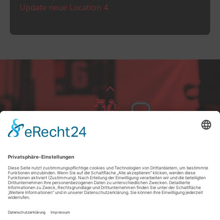
Update neue Location 4
+49 151 281 810 81
Königsstraße 107
41236 Mönchengladbach